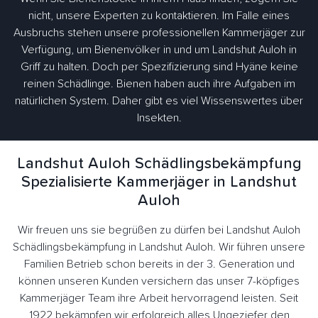
nicht, unsere Experten zu kontaktieren. Im Falle eines
Ausbruchs stehen unsere professionellen Kammerjäger zur
Verfügung, um Bienenvölker in und um Landshut Auloh in
Griff zu halten. Doch per Spezifizierung sind Hyäne keine
reinen Schädlinge. Bienen haben auch ihre Aufgaben im
natürlichen System. Daher gibt es viel Wissenswertes über
Insekten.
Landshut Auloh Schädlingsbekämpfung
Spezialisierte Kammerjäger in Landshut
Auloh
Wir freuen uns sie begrüßen zu dürfen bei Landshut Auloh
Schädlingsbekämpfung in Landshut Auloh. Wir führen unsere
Familien Betrieb schon bereits in der 3. Generation und
können unseren Kunden versichern das unser 7-köpfiges
Kammerjäger Team ihre Arbeit hervorragend leisten. Seit
1922 bekämpfen wir erfolgreich alles Ungeziefer den