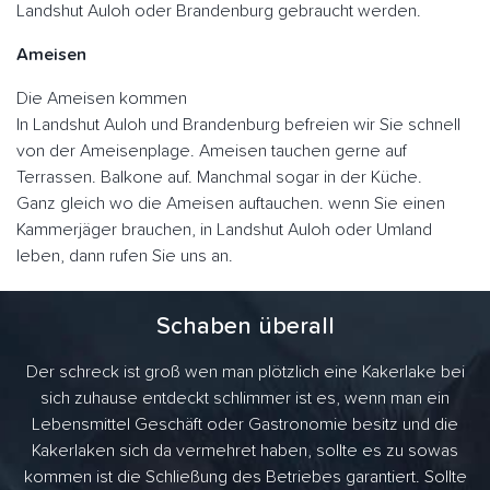
Landshut Auloh oder Brandenburg gebraucht werden.
Ameisen
Die Ameisen kommen
In Landshut Auloh und Brandenburg befreien wir Sie schnell
von der Ameisenplage. Ameisen tauchen gerne auf
Terrassen. Balkone auf. Manchmal sogar in der Küche.
Ganz gleich wo die Ameisen auftauchen. wenn Sie einen
Kammerjäger brauchen, in Landshut Auloh oder Umland
leben, dann rufen Sie uns an.
Schaben überall
Der schreck ist groß wen man plötzlich eine Kakerlake bei
sich zuhause entdeckt schlimmer ist es, wenn man ein
Lebensmittel Geschäft oder Gastronomie besitz und die
Kakerlaken sich da vermehret haben, sollte es zu sowas
kommen ist die Schließung des Betriebes garantiert. Sollte