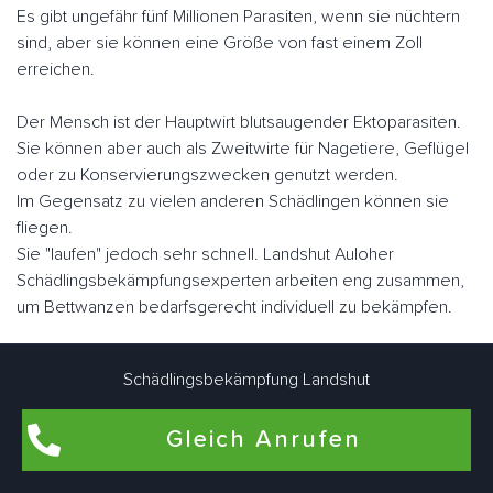
Es gibt ungefähr fünf Millionen Parasiten, wenn sie nüchtern
sind, aber sie können eine Größe von fast einem Zoll
erreichen.
Der Mensch ist der Hauptwirt blutsaugender Ektoparasiten.
Sie können aber auch als Zweitwirte für Nagetiere, Geflügel
oder zu Konservierungszwecken genutzt werden.
Im Gegensatz zu vielen anderen Schädlingen können sie
fliegen.
Sie "laufen" jedoch sehr schnell. Landshut Auloher
Schädlingsbekämpfungsexperten arbeiten eng zusammen,
um Bettwanzen bedarfsgerecht individuell zu bekämpfen.
Schädlingsbekämpfung Landshut
Flohbekämpfung in Landshut Auloh
Gleich Anrufen
Flöhe kommen am häufigsten in Wohnungen und Häusern
vor, in denen Haustiere wie Hunde und Katzen leben. Auch