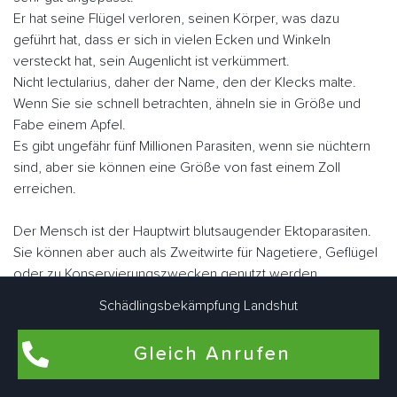
Er hat seine Flügel verloren, seinen Körper, was dazu
geführt hat, dass er sich in vielen Ecken und Winkeln
versteckt hat, sein Augenlicht ist verkümmert.
Nicht lectularius, daher der Name, den der Klecks malte.
Wenn Sie sie schnell betrachten, ähneln sie in Größe und
Fabe einem Apfel.
Es gibt ungefähr fünf Millionen Parasiten, wenn sie nüchtern
sind, aber sie können eine Größe von fast einem Zoll
erreichen.
Der Mensch ist der Hauptwirt blutsaugender Ektoparasiten.
Sie können aber auch als Zweitwirte für Nagetiere, Geflügel
oder zu Konservierungszwecken genutzt werden.
Im Gegensatz zu vielen anderen Schädlingen können sie
Schädlingsbekämpfung Landshut
fliegen.
Sie "laufen" jedoch sehr schnell. Landshut Zwischener
Gleich Anrufen
Schädlingsbekämpfungsexperten arbeiten eng zusammen,
um Bettwanzen bedarfsgerecht individuell zu bekämpfen.