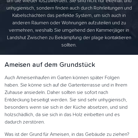
um die wieder loszuwerden. Sie sind nicht nur ekelhaft und
unhygienisch, sondern finden auch durch Rohrleitungen und
Kabelschächten das perfekte System, um sich auch in
anderen Räumen oder Wohnungen aufzuteilen und zu
vermehren, weshalb Sie umgehend den Kammerjäger in
Landshut Zwischen zu Bekämpfung der plage kontaktieren
sollten.
Ameisen auf dem Grundstück
Auch Ameisenhaufen im Garten können später Folgen
haben. Sie könne sich auf die Gartenterrasse und in Ihrem
Zuhause ansiedeln. Daher sollten sie sofort nach
Entdeckung beseitigt werden. Sie sind sehr unhygienisch,
besonders wenn sie sich in der Küche absetzen, und sind
holzschädlich, da sie sich in das Holz einbetten und es
dadurch zerstören.
Was ist der Grund für Ameisen, in das Gebäude zu ziehen?