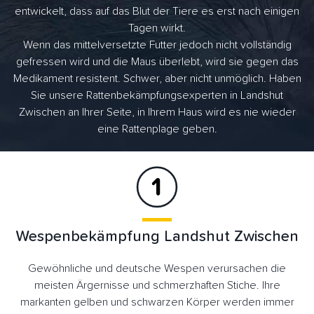
entwickelt, dass auf das Blut der Tiere es erst nach einigen
Tagen wirkt.
Wenn das mittelversetzte Futter jedoch nicht vollständig
gefressen wird und die Maus überlebt, wird sie gegen das
Medikament resistent. Schwer, aber nicht unmöglich. Haben
Sie unsere Rattenbekämpfungsexperten in Landshut
Zwischen an Ihrer Seite, in Ihrem Haus wird es nie wieder
eine Rattenplage geben.
Wespenbekämpfung Landshut Zwischen
Gewöhnliche und deutsche Wespen verursachen die
meisten Ärgernisse und schmerzhaften Stiche. Ihre
markanten gelben und schwarzen Körper werden immer